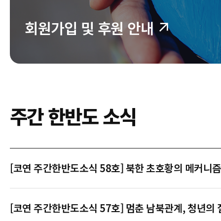
회원가입 및 후원 안내
주간 한반도 소식
[코연 주간한반도소식 58호] 북한 초호황의 메커니즘
[코연 주간한반도소식 57호] 멈춘 남북관계, 청년의